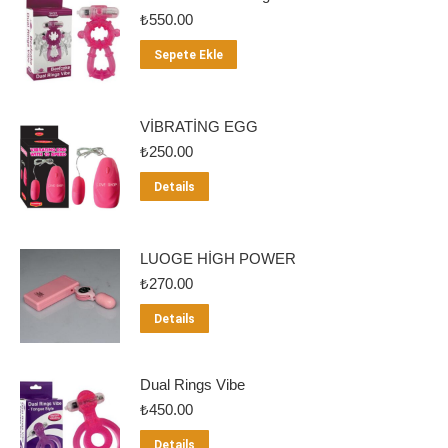
₺
550.00
Sepete Ekle
VİBRATİNG EGG
₺
250.00
Details
LUOGE HİGH POWER
₺
270.00
Details
Dual Rings Vibe
₺
450.00
Details