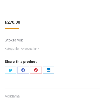
₺
270.00
Stokta yok
Kategoriler:
Aksesuarlar
Share this product
Share
Share
Share
Share
on
on
on
on
Twitter
Facebook
Pinterest
LinkedIn
Açıklama