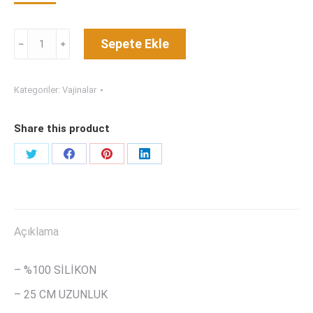
MAID
Sepete Ekle
BUTTOCK
adet
Kategoriler:
Vajinalar
Share this product
Share
Share
Share
Share
on
on
on
on
Twitter
Facebook
Pinterest
LinkedIn
Açıklama
– %100 SİLİKON
– 25 CM UZUNLUK