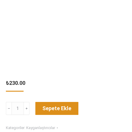
₺
230.00
Neutral
Sepete Ekle
Lube
30
Ml
Kategoriler:
Kayganlaştırıcılar