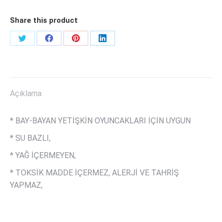
adet
Share this product
Share
Share
Share
Share
on
on
on
on
Twitter
Facebook
Pinterest
LinkedIn
Açıklama
* BAY-BAYAN YETİŞKİN OYUNCAKLARI İÇİN UYGUN
* SU BAZLI,
* YAĞ İÇERMEYEN,
* TOKSİK MADDE İÇERMEZ, ALERJİ VE TAHRİŞ
YAPMAZ,