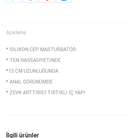
Share
Share
Share
Share
on
on
on
on
Twitter
Facebook
Pinterest
LinkedIn
Açıklama
* SİLİKON CEP MASTURBATÖR
* TEN HASSASİYETİNDE
*15 CM UZUNLUĞUNDA
* ANAL GÖRÜNÜMDE
* ZEVK ARTTIRICI TIRTIKLI İÇ YAPI
İlgili ürünler