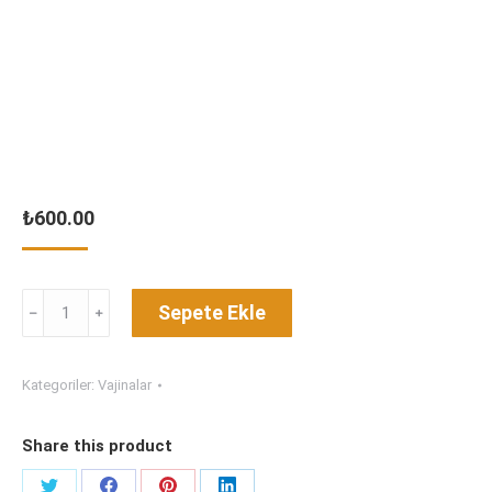
₺
600.00
PASSİON
Sepete Ekle
CUP
ANAL
adet
Kategoriler:
Vajinalar
Share this product