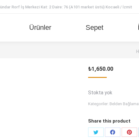
ar Rorf İş Merkezi Kat: 2 Daire: 76 (A101 market üstü) Kocaeli / İzmit
Ürünler
Sepet
Y
₺
1,650.00
Stokta yok
Kategoriler:
Belden Bağlamal
Share this product
Share
Share
Shar