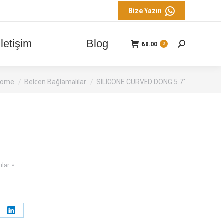
Bize Yazın
İletişim
Blog
₺
0.00
Search:
0
ou are here:
Home
Belden Bağlamalılar
SİLİCONE CURVED DONG 5.7''
ılar
e
Share