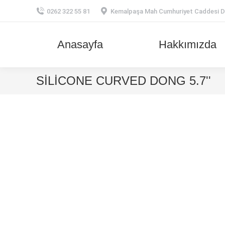
0262 322 55 81
Kemalpaşa Mah Cumhuriyet Caddesi Dünd
Anasayfa
Hakkımızda
SİLİCONE CURVED DONG 5.7''