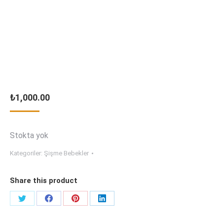
₺
1,000.00
Stokta yok
Kategoriler:
Şişme Bebekler
Share this product
Share
Share
Share
Share
on
on
on
on