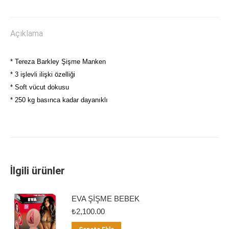
Twitter
Facebook
Pinterest
LinkedIn
Açıklama
* Tereza Barkley Şişme Manken
* 3 işlevli ilişki özelliği
* Soft vücut dokusu
* 250 kg basınca kadar dayanıklı
İlgili ürünler
EVA ŞİŞME BEBEK
₺
2,100.00